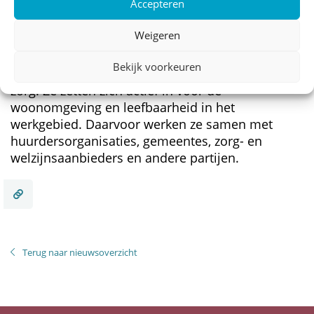
Accepteren
woningcorporatie met ruim 5.400 woningen in de
gemeentes Hof van Twente, Rijssen-Holten en
Weigeren
Lochem. Zij verhuren, ontwikkelen en beheren
gezinswoningen, starterswoningen en
Bekijk voorkeuren
seniorenwoningen, de laatste steeds meer nabij
zorg. Ze zetten zich actief in voor de
woonomgeving en leefbaarheid in het
werkgebied. Daarvoor werken ze samen met
huurdersorganisaties, gemeentes, zorg- en
welzijnsaanbieders en andere partijen.
Terug naar nieuwsoverzicht