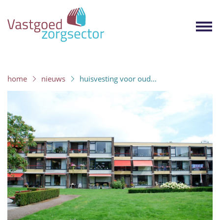
Tog
nav
home
nieuws
huisvesting voor oud…