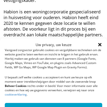
vestigingskader.
Habion is een woningcorporatie gespecialiseerd
in huisvesting voor ouderen. Habion heeft eind
2020 te kennen gegeven deze locatie te willen
afstoten. De voorkeur ligt in dit proces bij een
overdracht aan lokale maatschappelijke partners.
Het afgelopen jaar hebben beide organisaties
Uw privacy, uw keuze
een zorgvuldig traject doorlopen en zijn tot
Vastgoed zorgsector gebruikt cookies en vergelijkbare technieken om de
overeenstemming gekomen. Het verkoopproces
website goed te laten werken en inzicht te krijgen in het gebruik ervan.
werd namens Habion begeleid door WIJ Aan- en
Hierbij maken we gebruik van diensten van 8 partners (Google Fonts,
verkoopmanagement.
Google Maps, Vimeo en YouTube, en plugins zoals Advanced Custom
Fields, WP Go Maps, WP Google Map Plugin en Gravity Forms).
Vastgoed zorgsector is een maatschappelijk
U bepaalt zelf welke cookies u accepteert en kunt uw keuze op elk
belegger in duurzame huisvesting voor ouderen
moment weer intrekken/wijzigen door middel van de zwevende knop
(55+) die aantrekkelijk, comfortabel en met de
Beheer Cookies
rechts onder in beeld. Voor meer informatie over alle
cookies en hoe wij uw gegevens verwerken, verwijzen wij naar onze
mogelijkheid van zorg willen wonen.
cookieverklaring
.
Viverion is een Oost-Nederlandse